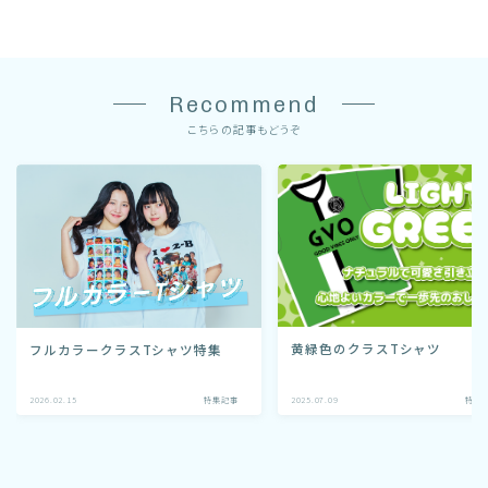
Recommend
こちらの記事もどうぞ
黄緑色のクラスTシャツ
フルカラークラスTシャツ特集
2026.02.15
特集記事
2025.07.09
特集