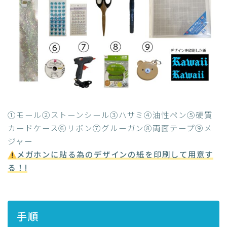
①モール②ストーンシール③ハサミ④油性ペン⑤硬質
カードケース⑥リボン⑦グルーガン⑧両面テープ⑨メ
ジャー
メガホンに貼る為のデザインの紙を印刷して用意す
る！!
手順