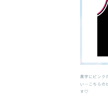
黒字にピンク
い…こちらの
す♡