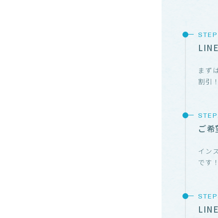
LI
まずは
割引
ご希
イン
です
LI