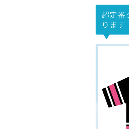
超定番
ります