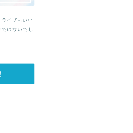
トライプもいい
ンではないでし
！