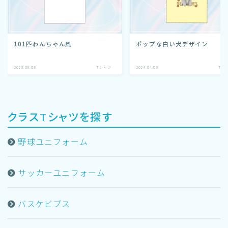
101匹わんちゃん️風
ポップな白い犬デザイン
2023.03.08
Tシャツ
2024.04.03
Tシ
クラスTシャツを探す
野球ユニフォーム
サッカーユニフォーム
バスケビブス