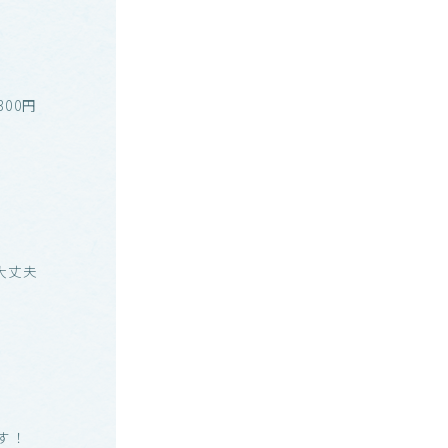
00円
大丈夫
す！