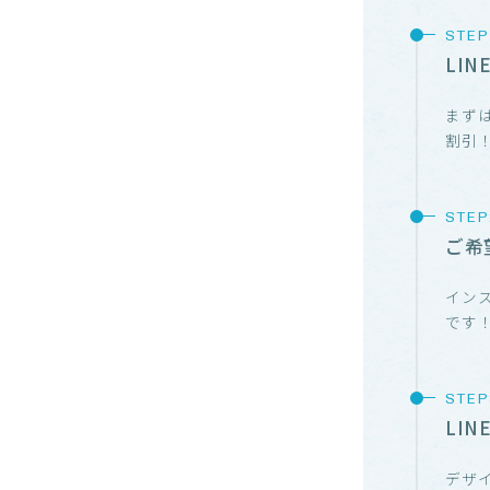
LI
まずは
割引
ご希
イン
です
LI
デザ