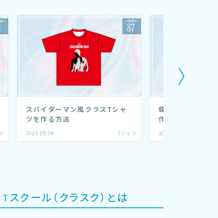
スパイダーマン風クラスTシャ
蝶々デザインクラ
ツを作る方法
作る方法
ツ
2025.05.04
Tシャツ
2025.05.13
ラTスクール（クラスク）とは