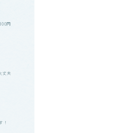
00円
大丈夫
す！