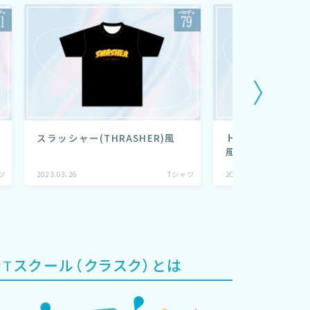
スラッシャー(THRASHER)風
トイストーリー（T
風
ツ
2023.03.26
Tシャツ
2023.03.22
ラTスクール（クラスク）とは