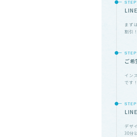
LI
まずは
割引
ご希
イン
です
LI
デザ
30