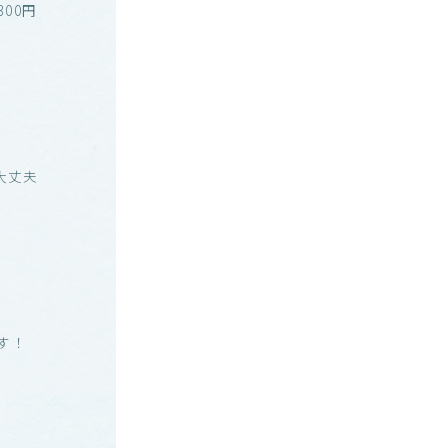
00円
大丈夫
す！