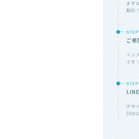
まずは
割引
ご希
イン
です
LI
デザ
30