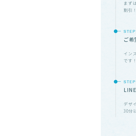
まずは
割引
ご希
イン
です
LI
デザ
30