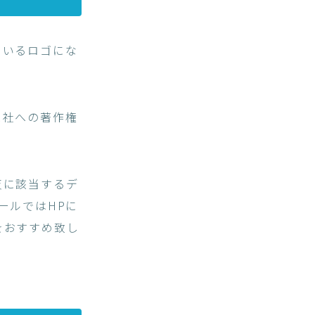
ているロゴにな
ス社への著作権
反に該当するデ
ールではHPに
をおすすめ致し