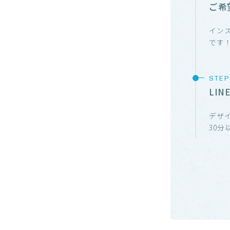
ご希
イン
です
LI
デザ
30