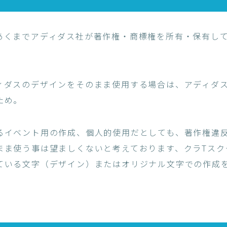
あくまでアディダス社が著作権・商標権を所有・保有し
。
ィダスのデザインをそのまま使用する場合は、アディダ
ため。
るイベント用の作成、個人的使用だとしても、著作権違
まま使う事は望ましくないと考えております、クラTスク
ている文字（デザイン）またはオリジナル文字での作成