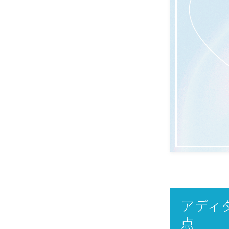
アディダ
点